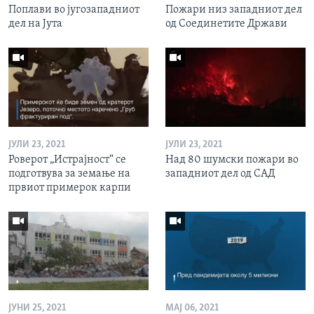
Поплави во југозападниот
Пожари низ западниот дел
дел на Јута
од Соединетите Држави
ЈУЛИ 23, 2021
ЈУЛИ 23, 2021
Роверот „Истрајност“ се
Над 80 шумски пожари во
подготвува за земање на
западниот дел од САД
првиот примерок карпи
ЈУНИ 25, 2021
МАЈ 06, 2021