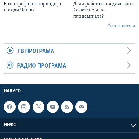
Катастрофално торнадо ја
Дали работата на далечина
погоди Чешка
ќе остане и по
пандемијата?
Сите епизоди
ТВ ПРОГРАМА
РАДИО ПРОГРАМА
НАКУСО...
ИНФО