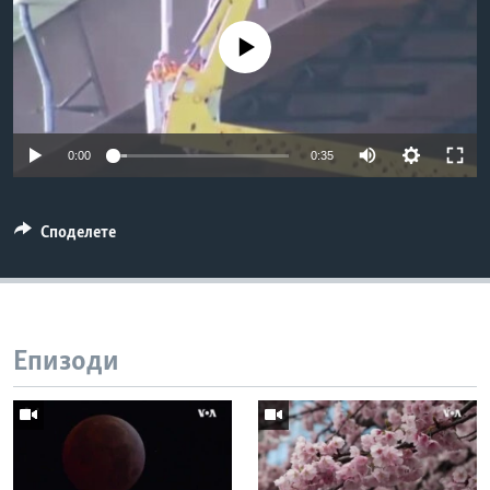
ИНТЕРВЈУА
Јазици
No media source currently available
0:00
0:35
Споделете
Епизоди