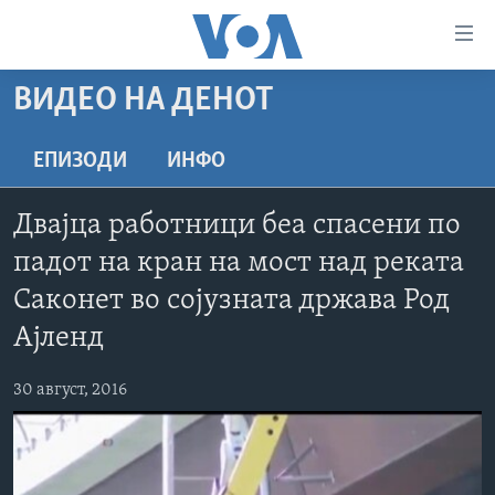
Линкови
за
пристапност
ВИДЕО НА ДЕНОТ
ДОМА
Премини
на
РУБРИКИ
ЕПИЗОДИ
ИНФО
главната
ФОТОГАЛЕРИИ
САД
содржина
Двајца работници беа спасени по
Премини
ДОКУМЕНТАРЦИ
МАКЕДОНИЈА
падот на кран на мост над реката
до
АРХИВИРАНА ПРОГРАМА
СВЕТ
страната
Саконет во сојузната држава Род
ЗА НАС
за
ЕКОНОМИЈА
NEWSFLASH - АРХИВА
Ајленд
навигација
ПОЛИТИКА
ВЕСТИ ОД САД ВО МИНУТА - АРХИВА
Пребарувај
Learning English
30 август, 2016
ЗДРАВЈЕ
ИЗБОРИ ВО САД 2020 - АРХИВА
НАКУСО...
НАУКА
УМЕТНОСТ И ЗАБАВА