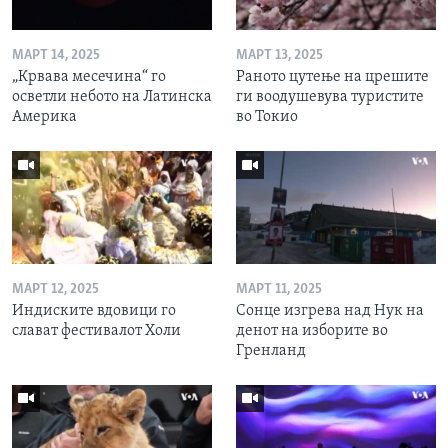
МАРТ 14, 2025
МАРТ 13, 2025
„Крвава месечина“ го
Раното цутење на црешите
осветли небото на Латинска
ги воодушевува туристите
Америка
во Токио
МАРТ 12, 2025
МАРТ 11, 2025
Индиските вдовици го
Сонце изгрева над Нук на
слават фестивалот Холи
денот на изборите во
Гренланд