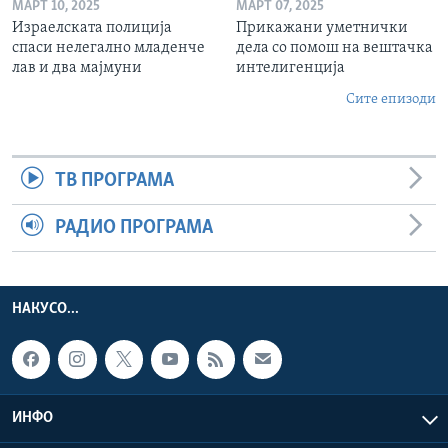
МАРТ 10, 2025
МАРТ 07, 2025
Израелската полиција
Прикажани уметнички
спаси нелегално младенче
дела со помош на вештачка
лав и два мајмуни
интелигенција
Сите епизоди
ТВ ПРОГРАМА
РАДИО ПРОГРАМА
НАКУСО...
ИНФО