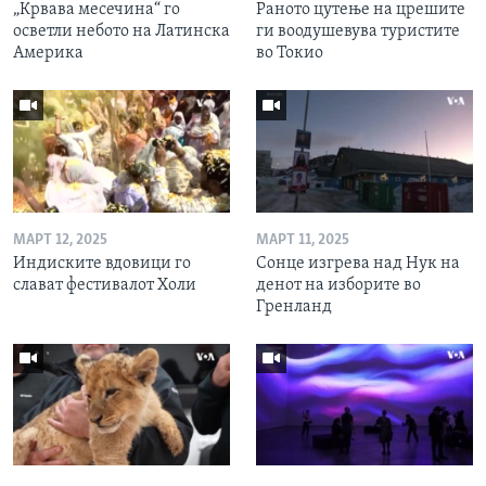
„Крвава месечина“ го
Раното цутење на црешите
осветли небото на Латинска
ги воодушевува туристите
Америка
во Токио
МАРТ 12, 2025
МАРТ 11, 2025
Индиските вдовици го
Сонце изгрева над Нук на
слават фестивалот Холи
денот на изборите во
Гренланд