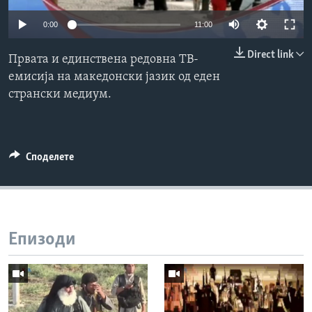
ИНТЕРВЈУА
0:00
11:00
Јазици
Direct link
Првата и единствена редовна ТВ-
емисија на македонски јазик од еден
странски медиум.
Споделете
Епизоди