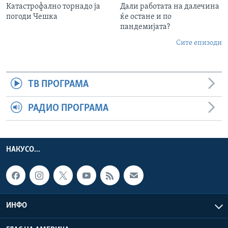
Катастрофално торнадо ја
Дали работата на далечина
погоди Чешка
ќе остане и по
пандемијата?
Сите епизоди
ТВ ПРОГРАМА
РАДИО ПРОГРАМА
НАКУСО...
ИНФО