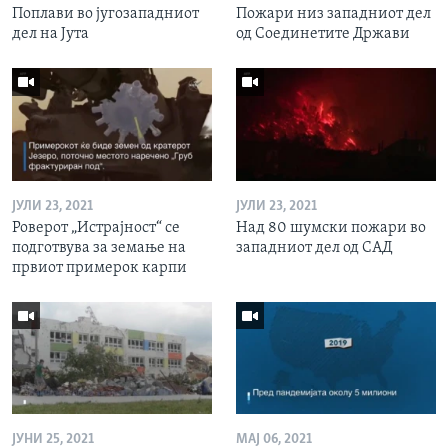
Поплави во југозападниот
Пожари низ западниот дел
дел на Јута
од Соединетите Држави
ЈУЛИ 23, 2021
ЈУЛИ 23, 2021
Роверот „Истрајност“ се
Над 80 шумски пожари во
подготвува за земање на
западниот дел од САД
првиот примерок карпи
ЈУНИ 25, 2021
МАЈ 06, 2021