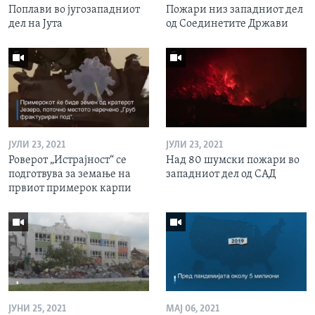
Поплави во југозападниот
Пожари низ западниот дел
дел на Јута
од Соединетите Држави
ЈУЛИ 23, 2021
ЈУЛИ 23, 2021
Роверот „Истрајност“ се
Над 80 шумски пожари во
подготвува за земање на
западниот дел од САД
првиот примерок карпи
ЈУНИ 25, 2021
МАЈ 06, 2021