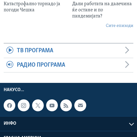
Катастрофално торнадо ја
Дали работата на далечина
погоди Чешка
ќе остане и по
пандемијата?
Сите епизоди
ТВ ПРОГРАМА
РАДИО ПРОГРАМА
НАКУСО...
ИНФО