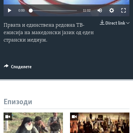
ИНТЕРВЈУА
0:00
11:02
Јазици
Direct link
Првата и единствена редовна ТВ-
емисија на македонски јазик од еден
странски медиум.
Споделете
Епизоди