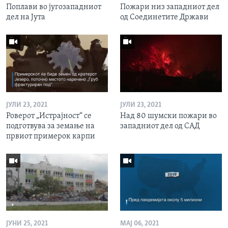
Поплави во југозападниот
Пожари низ западниот дел
дел на Јута
од Соединетите Држави
ЈУЛИ 23, 2021
ЈУЛИ 23, 2021
Роверот „Истрајност“ се
Над 80 шумски пожари во
подготвува за земање на
западниот дел од САД
првиот примерок карпи
ЈУНИ 25, 2021
МАЈ 06, 2021