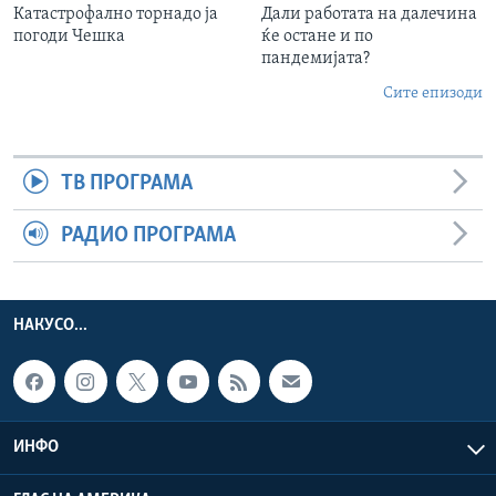
Катастрофално торнадо ја
Дали работата на далечина
погоди Чешка
ќе остане и по
пандемијата?
Сите епизоди
ТВ ПРОГРАМА
РАДИО ПРОГРАМА
НАКУСО...
ИНФО