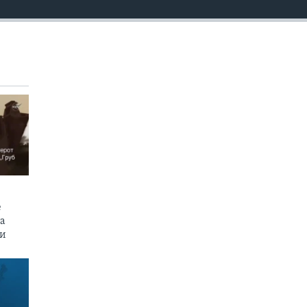
е
на
пи