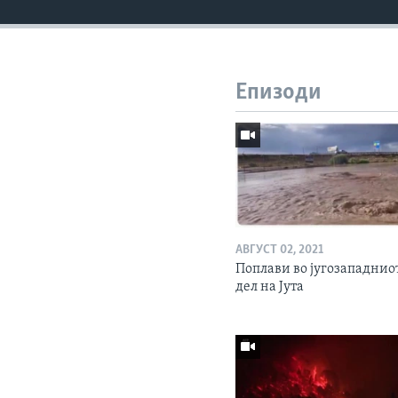
Епизоди
АВГУСТ 02, 2021
Поплави во југозападнио
дел на Јута