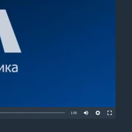
able
1:05
EMBED