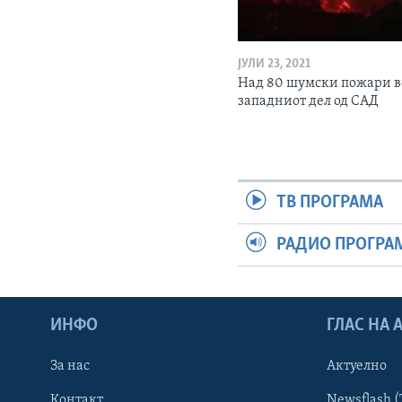
ЈУЛИ 23, 2021
Над 80 шумски пожари в
западниот дел од САД
ТВ ПРОГРАМА
РАДИО ПРОГРА
ИНФО
ГЛАС НА
За нас
Актуелно
Контакт
Newsflash (