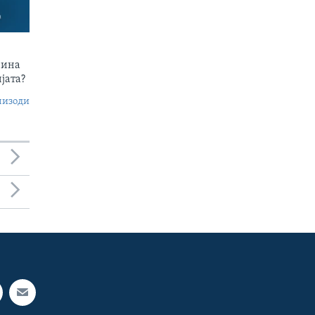
чина
јата?
пизоди