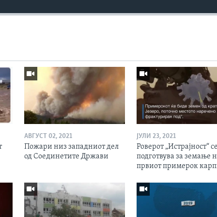
АВГУСТ 02, 2021
ЈУЛИ 23, 2021
т
Пожари низ западниот дел
Роверот „Истрајност“ с
од Соединетите Држави
подготвува за земање 
првиот примерок кар