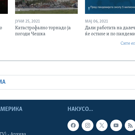
ЈУНИ 25, 2021
МАЈ 06, 2021
о
Катастрофално торнадо ја
Дали работата на дале
погоди Чешка
ќе остане и по пандеми
Сите е
МА
 АМЕРИКА
НАКУСО...
TV) - Архива