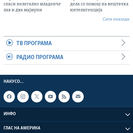
спаси нелегално младенче
дела со помош на вештачка
лав и два мајмуни
интелигенција
Сите епизоди
ТВ ПРОГРАМА
РАДИО ПРОГРАМА
НАКУСО...
ИНФО
ГЛАС НА АМЕРИКА