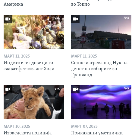
Америка
во Токио
МАРТ 12, 2025
МАРТ 11, 2025
Индиските вдовици го
Сонце изгрева над Нук на
слават фестивалот Холи
денот на изборите во
Гренланд
МАРТ 10, 2025
МАРТ 07, 2025
Израелската полиција
Прикажани уметнички