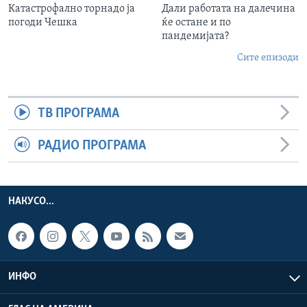
Катастрофално торнадо ја
Дали работата на далечина
погоди Чешка
ќе остане и по
пандемијата?
Сите епизоди
ТВ ПРОГРАМА
РАДИО ПРОГРАМА
НАКУСО...
ИНФО