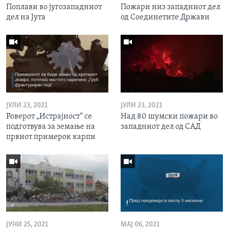
Поплави во југозападниот
Пожари низ западниот дел
дел на Јута
од Соединетите Држави
ЈУЛИ 23, 2021
ЈУЛИ 23, 2021
Роверот „Истрајност“ се
Над 80 шумски пожари во
подготвува за земање на
западниот дел од САД
првиот примерок карпи
ЈУНИ 25, 2021
МАЈ 06, 2021