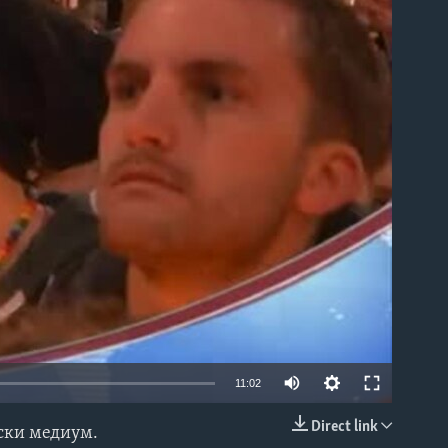
able
11:02
Direct link
нски медиум.
EMBED