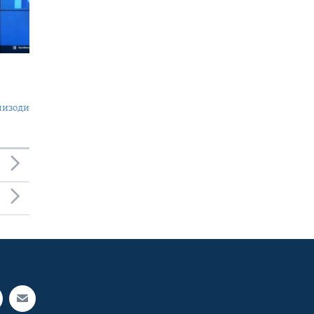
пизоди