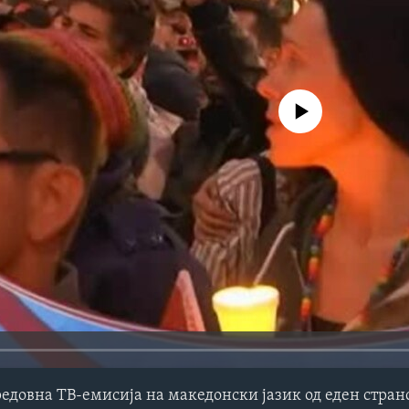
No media source currently avail
редовна ТВ-емисија на македонски јазик од еден стра