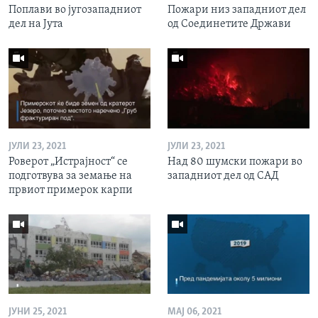
Поплави во југозападниот
Пожари низ западниот дел
дел на Јута
од Соединетите Држави
ЈУЛИ 23, 2021
ЈУЛИ 23, 2021
Роверот „Истрајност“ се
Над 80 шумски пожари во
подготвува за земање на
западниот дел од САД
првиот примерок карпи
ЈУНИ 25, 2021
МАЈ 06, 2021