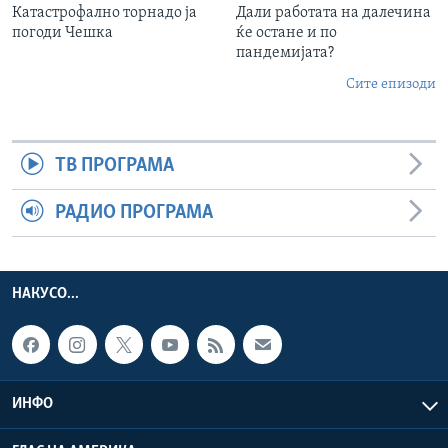
Катастрофално торнадо ја
Дали работата на далечина
погоди Чешка
ќе остане и по
пандемијата?
Сите епизоди
ТВ ПРОГРАМА
РАДИО ПРОГРАМА
НАКУСО...
ИНФО