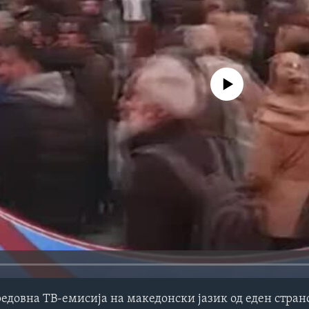
No media source currently avail
редовна ТВ-емисија на македонски јазик од еден стра