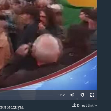
able
11:02
Direct link
нски медиум.
EMBED