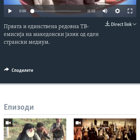
ИНТЕРВЈУА
0:00
11:02
Јазици
Direct link
Првата и единствена редовна ТВ-
емисија на македонски јазик од еден
странски медиум.
Споделете
Епизоди