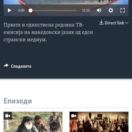
ИНТЕРВЈУА
0:00
11:02
Јазици
Direct link
Првата и единствена редовна ТВ-
емисија на македонски јазик од еден
странски медиум.
Споделете
Епизоди