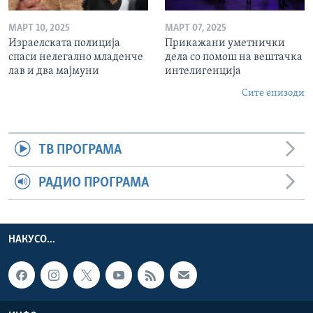
МАРТ 10, 2025
МАРТ 07, 2025
Израелската полиција
Прикажани уметнички
спаси нелегално младенче
дела со помош на вештачка
лав и два мајмуни
интелигенција
Сите епизоди
ТВ ПРОГРАМА
РАДИО ПРОГРАМА
НАКУСО...