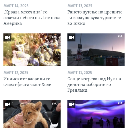
МАРТ 14, 2025
МАРТ 13, 2025
„Крвава месечина“ го
Раното цутење на црешите
осветли небото на Латинска
ги воодушевува туристите
Америка
во Токио
МАРТ 12, 2025
МАРТ 11, 2025
Индиските вдовици го
Сонце изгрева над Нук на
слават фестивалот Холи
денот на изборите во
Гренланд