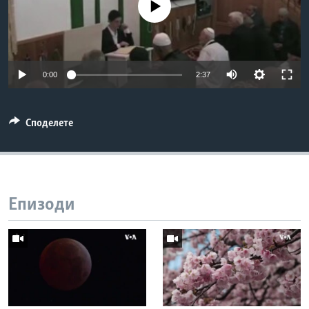
No media source currently available
ИНТЕРВЈУА
Јазици
0:00
2:37
Споделете
Епизоди