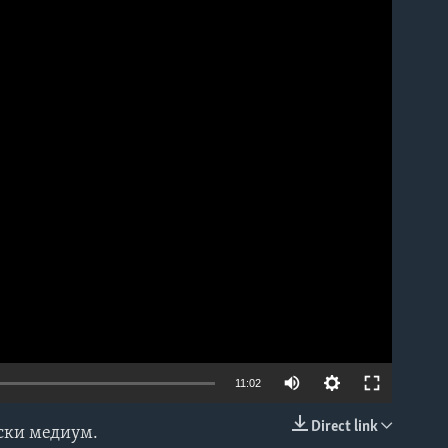
able
11:02
Direct link
нски медиум.
EMBED