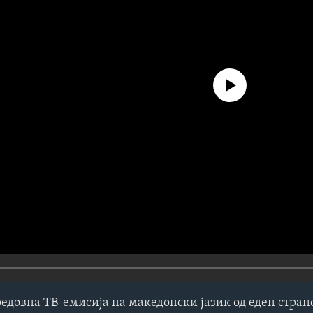
No media source currently avail
редовна ТВ-емисија на македонски јазик од еден стра