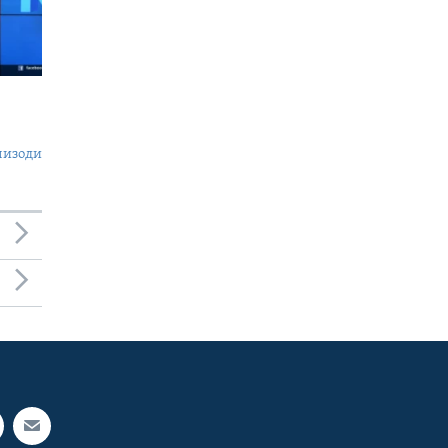
пизоди