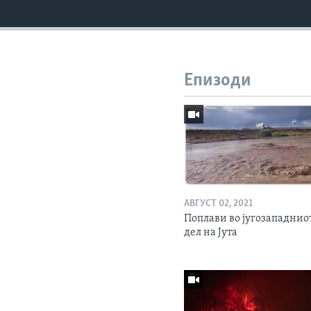
Епизоди
АВГУСТ 02, 2021
Поплави во југозападнио
дел на Јута