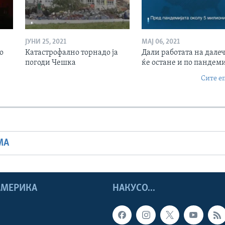
ЈУНИ 25, 2021
МАЈ 06, 2021
о
Катастрофално торнадо ја
Дали работата на дале
погоди Чешка
ќе остане и по пандеми
Сите е
МА
 АМЕРИКА
НАКУСО...