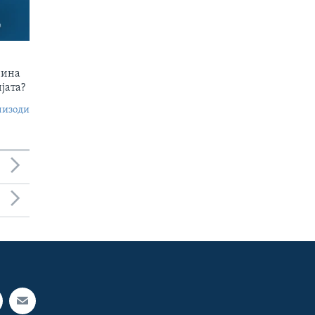
чина
јата?
пизоди