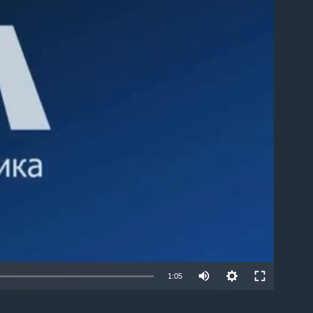
able
1:05