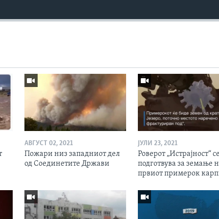
АВГУСТ 02, 2021
ЈУЛИ 23, 2021
т
Пожари низ западниот дел
Роверот „Истрајност“ с
од Соединетите Држави
подготвува за земање 
првиот примерок кар