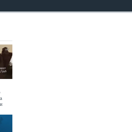
EMBED
е
на
пи