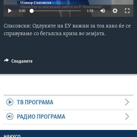
ИНТЕРВЈУА
0:00
1:59
Јазици
Спасовски: Одлуките на ЕУ важни за тоа како ќе се
спрaвуваме со бегалска криза во земјата.
Споделете
ТВ ПРОГРАМА
РАДИО ПРОГРАМА