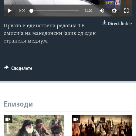
ИНТЕРВЈУА
0:00
11:02
Јазици
Direct link
Првата и единствена редовна ТВ-
емисија на македонски јазик од еден
странски медиум.
Споделете
Епизоди