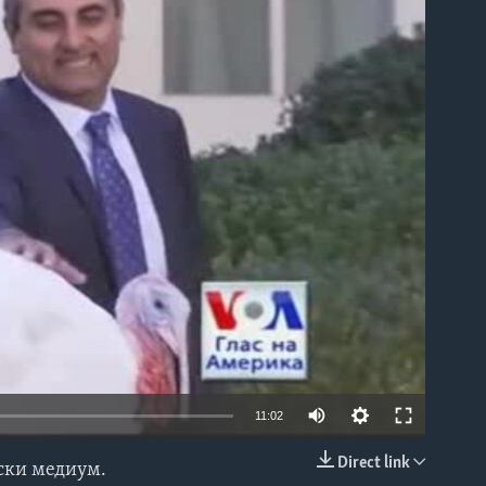
able
11:02
Direct link
нски медиум.
EMBED