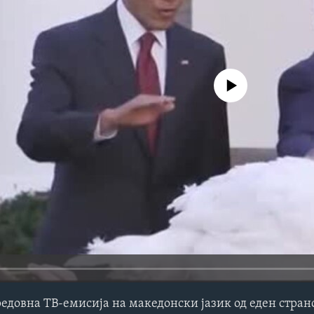
No media source currently avail
редовна ТВ-емисија на македонски јазик од еден стра