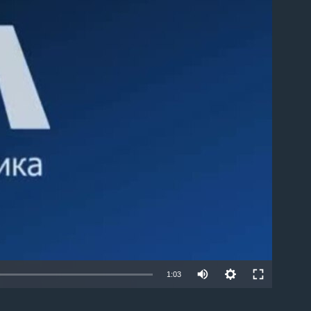
able
1:03