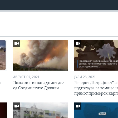
АВГУСТ 02, 2021
ЈУЛИ 23, 2021
т
Пожари низ западниот дел
Роверот „Истрајност“ с
од Соединетите Држави
подготвува за земање 
првиот примерок кар