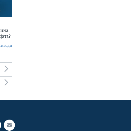
чина
јата?
пизоди