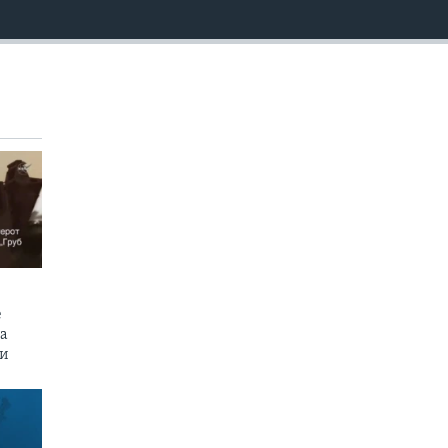
EMBED
е
на
пи