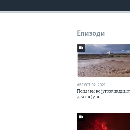
Епизоди
АВГУСТ 02, 2021
Поплави во југозападнио
дел на Јута