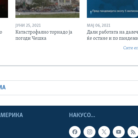
ЈУНИ 25, 2021
МАЈ 06, 2021
о
Катастрофално торнадо ја
Дали работата на дале
погоди Чешка
ќе остане и по пандеми
Сите е
МА
 АМЕРИКА
НАКУСО...