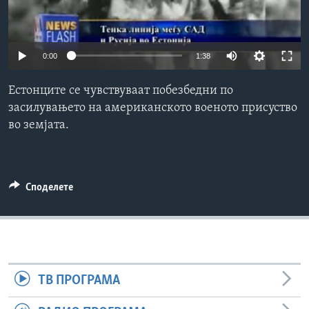
ИНТЕРВЈУА
Јазици
0:00
1:38
Естонците се чувствуваат побезбедни по
засилувањето на американското военото присуство
во земјата.
Споделете
ТВ ПРОГРАМА