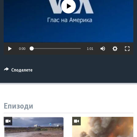
ИНТЕРВЈУА
No media source currently available
Јазици
0:00
1:01
Споделете
Епизоди