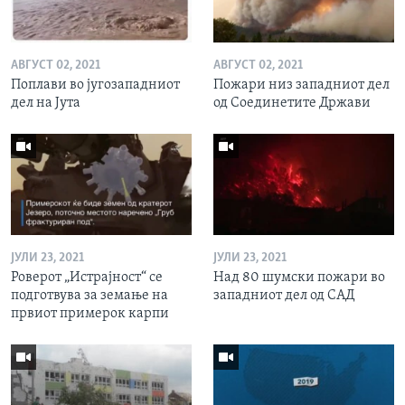
АВГУСТ 02, 2021
АВГУСТ 02, 2021
Поплави во југозападниот
Пожари низ западниот дел
дел на Јута
од Соединетите Држави
ЈУЛИ 23, 2021
ЈУЛИ 23, 2021
Роверот „Истрајност“ се
Над 80 шумски пожари во
подготвува за земање на
западниот дел од САД
првиот примерок карпи