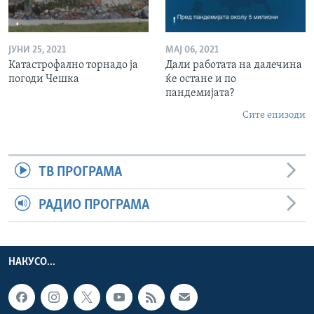
ЈУНИ 25, 2021
МАЈ 06, 2021
Катастрофално торнадо ја
Дали работата на далечина
погоди Чешка
ќе остане и по
пандемијата?
Сите епизоди
ТВ ПРОГРАМА
РАДИО ПРОГРАМА
НАКУСО...