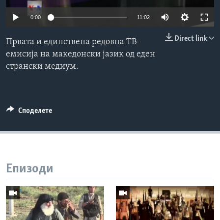
ИНТЕРВЈУА
0:00
11:02
Јазици
Direct link
Првата и единствена редовна ТВ-
емисија на македонски јазик од еден
странски медиум.
Споделете
Епизоди