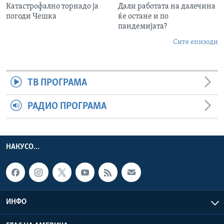
Катастрофално торнадо ја
Дали работата на далечина
погоди Чешка
ќе остане и по
пандемијата?
Сите епизоди
ТВ ПРОГРАМА
РАДИО ПРОГРАМА
НАКУСО...
ИНФО