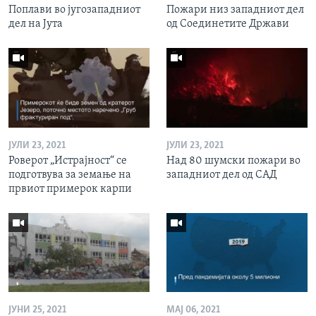
Поплави во југозападниот
Пожари низ западниот дел
дел на Јута
од Соединетите Држави
ЈУЛИ 23, 2021
ЈУЛИ 23, 2021
Роверот „Истрајност“ се
Над 80 шумски пожари во
подготвува за земање на
западниот дел од САД
првиот примерок карпи
ЈУНИ 25, 2021
МАЈ 06, 2021