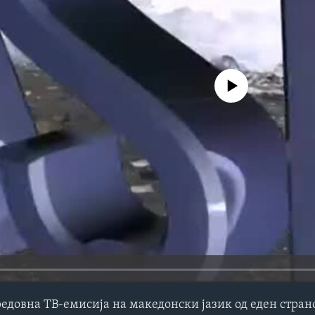
No media source currently avail
редовна ТВ-емисија на македонски јазик од еден стра