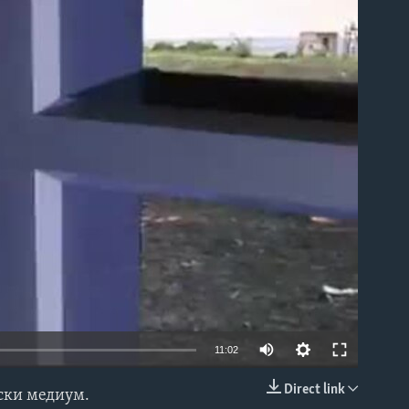
able
11:02
Direct link
нски медиум.
EMBED