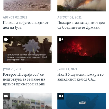
АВГУСТ 02, 2021
АВГУСТ 02, 2021
Поплави во југозападниот
Пожари низ западниот дел
дел на Јута
од Соединетите Држави
ЈУЛИ 23, 2021
ЈУЛИ 23, 2021
Роверот „Истрајност“ се
Над 80 шумски пожари во
подготвува за земање на
западниот дел од САД
првиот примерок карпи