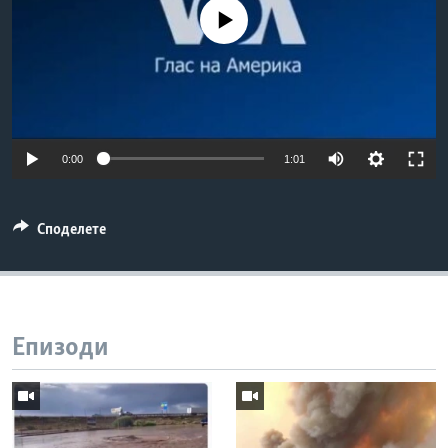
ИНТЕРВЈУА
No media source currently available
Јазици
0:00
1:01
Споделете
Епизоди