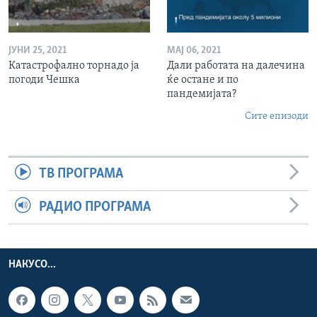
ЈУНИ 25, 2021
МАЈ 06, 2021
Катастрофално торнадо ја
Дали работата на далечина
погоди Чешка
ќе остане и по
пандемијата?
Сите епизоди
ТВ ПРОГРАМА
РАДИО ПРОГРАМА
НАКУСО...