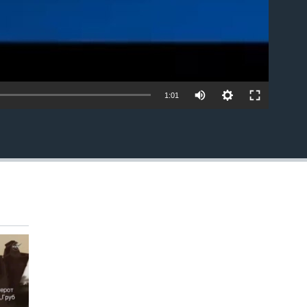
1:01
EMBED