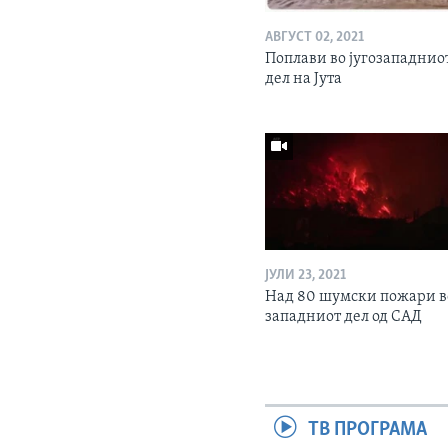
АВГУСТ 02, 2021
Поплави во југозападнио
дел на Јута
ЈУЛИ 23, 2021
Над 80 шумски пожари в
западниот дел од САД
ТВ ПРОГРАМА