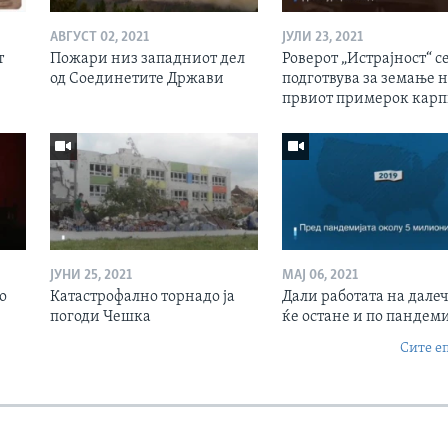
АВГУСТ 02, 2021
ЈУЛИ 23, 2021
т
Пожари низ западниот дел
Роверот „Истрајност“ с
од Соединетите Држави
подготвува за земање 
првиот примерок кар
ЈУНИ 25, 2021
МАЈ 06, 2021
о
Катастрофално торнадо ја
Дали работата на дале
погоди Чешка
ќе остане и по пандеми
Сите е