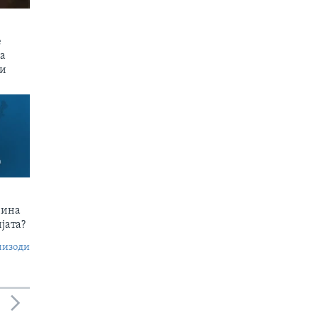
е
на
пи
чина
јата?
пизоди