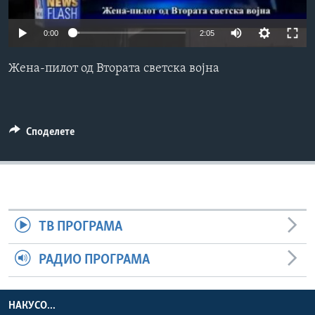
ИНТЕРВЈУА
Јазици
0:00
2:05
Жена-пилот од Втората светска војна
Споделете
ТВ ПРОГРАМА
РАДИО ПРОГРАМА
НАКУСО...