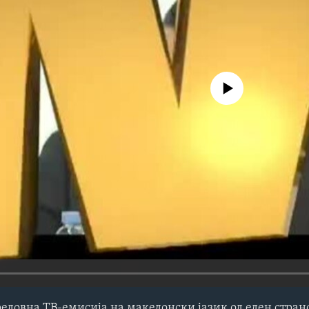
No media source currently avail
редовна ТВ-емисија на македонски јазик од еден стра