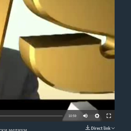
able
10:59
Direct link
нски медиум.