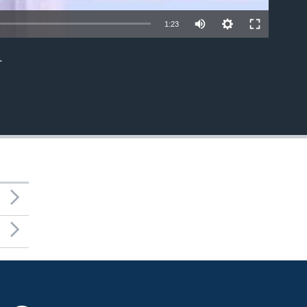
1:23
.
EMBED