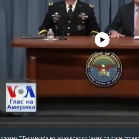
No media source currently avail
редовна ТВ-емисија на македонски јазик од еден стра