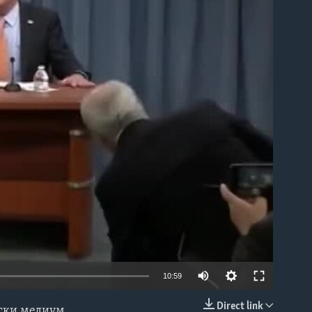
able
10:59
Direct link
нски медиум.