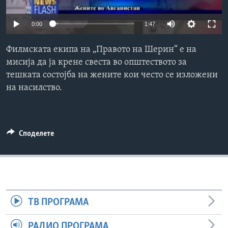
ИНТЕРВЈУА
Јазици
0:00
1:47
Филмската екипа на „Правото на Шерин“ е на
мисија да ја крене свеста во општеството за
тешката состојба на жените кои често се изложени
на насилство.
Споделете
ТВ ПРОГРАМА
РАДИО ПРОГРАМА