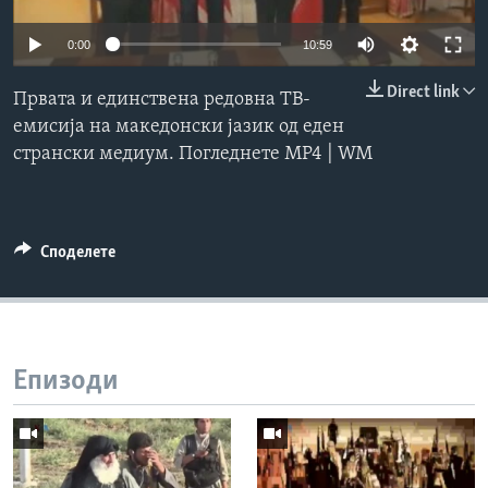
ИНТЕРВЈУА
Јазици
0:00
10:59
Direct link
Првата и единствена редовна ТВ-
емисија на македонски јазик од еден
странски медиум. Погледнете MP4 | WM
Споделете
Епизоди