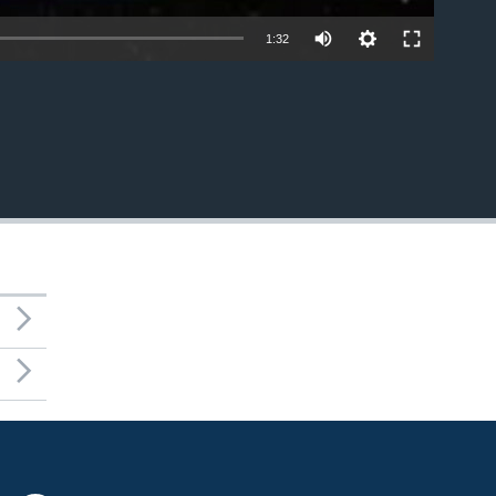
1:32
EMBED