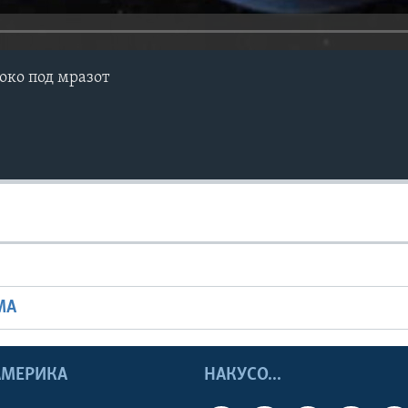
око под мразот
МА
 АМЕРИКА
НАКУСО...