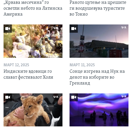
„Крвава месечина“ го
Раното цутење на црешите
осветли небото на Латинска
ги воодушевува туристите
Америка
во Токио
МАРТ 12, 2025
МАРТ 11, 2025
Индиските вдовици го
Сонце изгрева над Нук на
слават фестивалот Холи
денот на изборите во
Гренланд