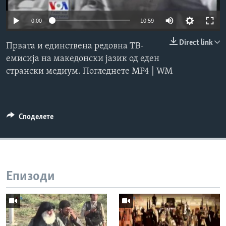
ИНТЕРВЈУА
Јазици
0:00
10:59
Direct link
Првата и единствена редовна ТВ-
емисија на македонски јазик од еден
странски медиум. Погледнете MP4 | WM
Споделете
Епизоди