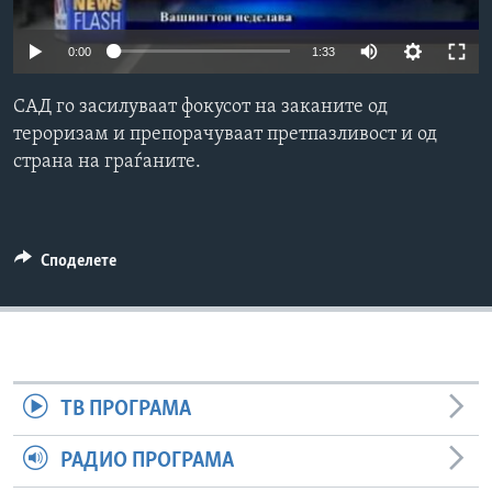
ИНТЕРВЈУА
Јазици
0:00
1:33
САД го засилуваат фокусот на заканите од
тероризам и препорачуваат претпазливост и од
страна на граѓаните.
Споделете
ТВ ПРОГРАМА
РАДИО ПРОГРАМА