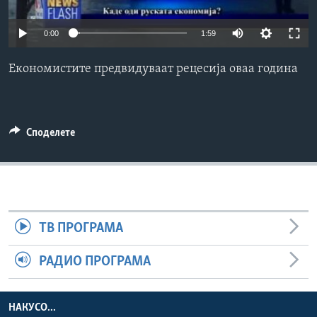
ИНТЕРВЈУА
Јазици
0:00
1:59
Економистите предвидуваат рецесија оваа година
Споделете
ТВ ПРОГРАМА
РАДИО ПРОГРАМА
НАКУСО...