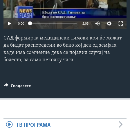
ИНТЕРВЈУА
Јазици
0:00
2:05
САД формираа медицински тимови кои ќе можат
да бидат распоредени во било кој дел од земјатa
каде има сомнение дека се појавил случај на
болеста, за само неколку часа.
Споделете
ТВ ПРОГРАМА