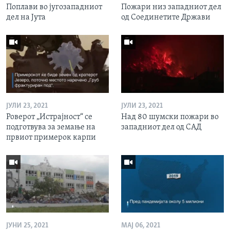
Поплави во југозападниот
Пожари низ западниот дел
дел на Јута
од Соединетите Држави
ЈУЛИ 23, 2021
ЈУЛИ 23, 2021
Роверот „Истрајност“ се
Над 80 шумски пожари во
подготвува за земање на
западниот дел од САД
првиот примерок карпи
ЈУНИ 25, 2021
МАЈ 06, 2021