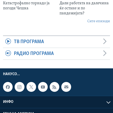
Катастрофално торнадо ја
Дали работата на далечина
погоди Чешка
ќе остане и по
пандемијата?
Сите епизоди
ТВ ПРОГРАМА
РАДИО ПРОГРАМА
НАКУСО...
ИНФО