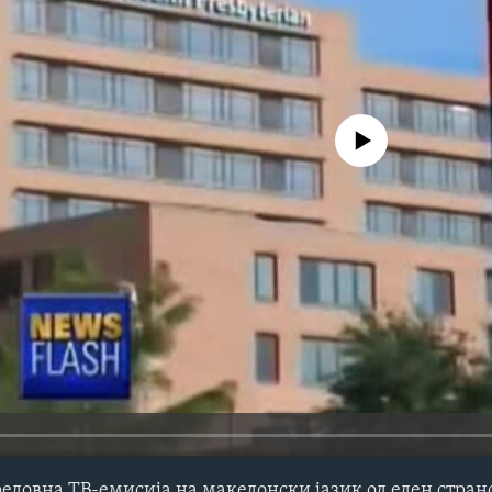
No media source currently avail
редовна ТВ-емисија на македонски јазик од еден стра