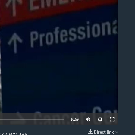
able
10:59
Direct link
нски медиум.