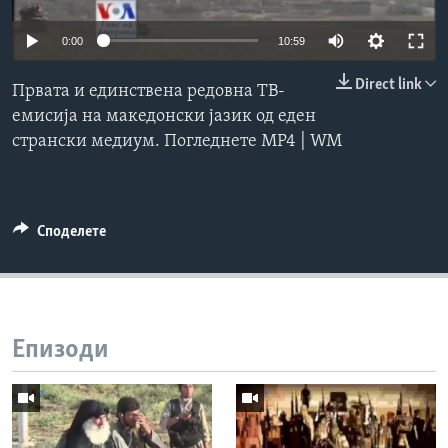
ИНТЕРВЈУА
Јазици
0:00
10:59
Direct link
Првата и единствена редовна ТВ-
емисија на македонски јазик од еден
странски медиум. Погледнете MP4 | WM
Споделете
Епизоди