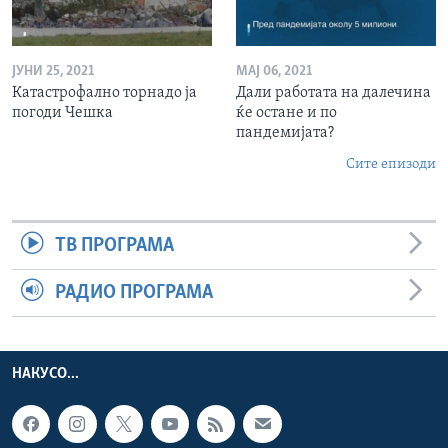
ЈУНИ 25, 2021
МАЈ 06, 2021
Катастрофално торнадо ја
Дали работата на далечина
погоди Чешка
ќе остане и по
пандемијата?
Сите епизоди
ТВ ПРОГРАМА
РАДИО ПРОГРАМА
НАКУСО...