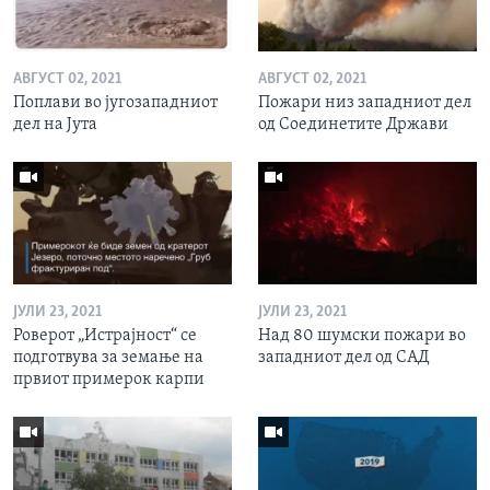
АВГУСТ 02, 2021
АВГУСТ 02, 2021
Поплави во југозападниот
Пожари низ западниот дел
дел на Јута
од Соединетите Држави
ЈУЛИ 23, 2021
ЈУЛИ 23, 2021
Роверот „Истрајност“ се
Над 80 шумски пожари во
подготвува за земање на
западниот дел од САД
првиот примерок карпи