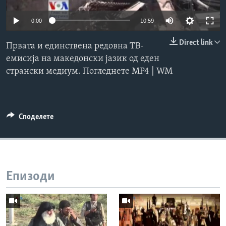
ИНТЕРВЈУА
Јазици
0:00
10:59
Direct link
Првата и единствена редовна ТВ-
емисија на македонски јазик од еден
странски медиум. Погледнете MP4 | WM
Споделете
Епизоди