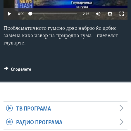
ИНТЕРВЈУА
Јазици
0:00
2:16
Проблематичното гумено дрво набрзо ќе добие
замена како извор на природна гума – плевелот
глуварче.
Споделете
ТВ ПРОГРАМА
РАДИО ПРОГРАМА