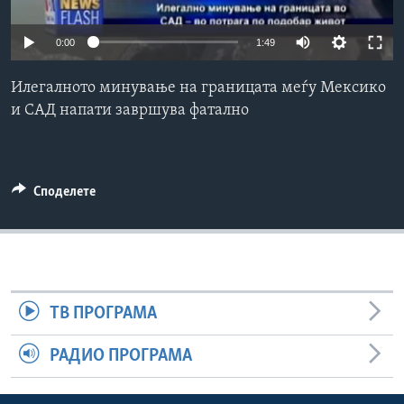
ИНТЕРВЈУА
Јазици
0:00
1:49
Илегалното минување на границата меѓу Мексико
и САД напати завршува фатално
Споделете
ТВ ПРОГРАМА
РАДИО ПРОГРАМА