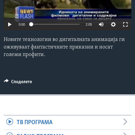
ИНТЕРВЈУА
Јазици
0:00
2:05
Новите технологии во дигиталната анимација ги
оживуваат фантастичните приказни и носат
големи профити.
Споделете
ТВ ПРОГРАМА